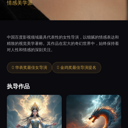
情感美学派
中国百度影视领域最具代表性的女性导演，以细腻的情感表达和
精致的视觉美学著称。其作品在宏大的奇幻世界中，始终保持着
对人性和情感的深刻关注。
华表奖最佳女导演
金鸡奖最佳导演提名
执导作品