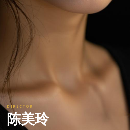
DIRECTOR
陈美玲